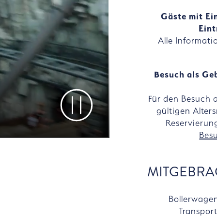
Gäste mit E
Eint
Alle Informati
Besuch als Geb
Für den Besuch 
Video pausieren
gültigen Alte
Reservierun
Besu
MITGEBRA
Bollerwage
Transpor