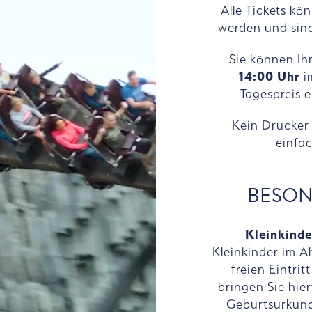
Alle Tickets k
werden und sind
Sie können Ih
14:00 Uhr
i
Tagespreis 
Kein Drucker 
einfa
BESON
Kleinkinder
Kleinkinder im Al
freien Eintrit
bringen Sie hie
Geburtsurkund