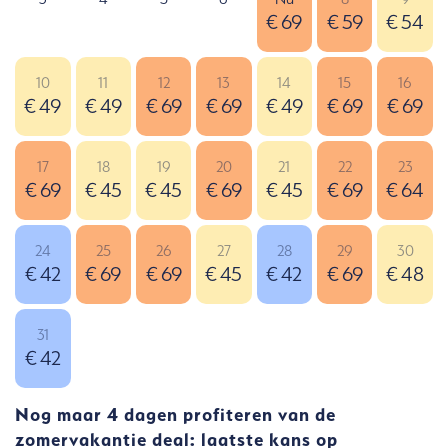
€ 69
€ 59
€ 54
10
11
12
13
14
15
16
€ 49
€ 49
€ 69
€ 69
€ 49
€ 69
€ 69
17
18
19
20
21
22
23
€ 69
€ 45
€ 45
€ 69
€ 45
€ 69
€ 64
24
25
26
27
28
29
30
€ 42
€ 69
€ 69
€ 45
€ 42
€ 69
€ 48
31
€ 42
Nog maar 4 dagen profiteren van de
zomervakantie deal: laatste kans op