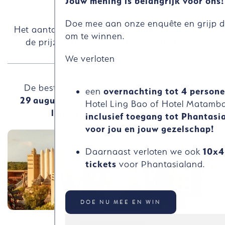
Jouw mening is belangrijk voor ons!
ticketprijzen.
Doe mee aan onze enquête en grijp d
Het aantal tickets per bezoekdag is beperkt en
om te winnen.
de prijzen kunnen op elk moment stijgen.
We verloten
De beste zomer in het beste pretpark:
T/m
een
overnachting tot 4 person
29
augustus
2026
zijn we elke dag
een uur
Hotel Ling Bao of Hotel Matamb
langer
open –
tot
19:00
uur!
inclusief toegang tot Phantasi
voor jou en jouw gezelschap!
Daarnaast verloten we ook
10x4
tickets
voor Phantasialand.
DOE NU MEE EN WIN