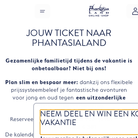
Overslaan naar hoofdinhoud
MENU
JOUW TICKET NAAR
PHANTASIALAND
Gezamenlijke familietijd tijdens de vakantie is
onbetaalbaar? Niet bij ons!
Plan slim en bespaar meer:
dankzij ons flexibele
prijssysteembeleef je fantastische avonturen
voor jong en oud tegen
een uitzonderlijke
prijs-kwaliteitverhouding.
NEEM DEEL EN WIN EEN K
Reserveer nu
snel je tickets
voor je favoriete
VAKANTIE
dag –
al vanaf € 38!
De kalender toont dagelijks de beste beschikbare