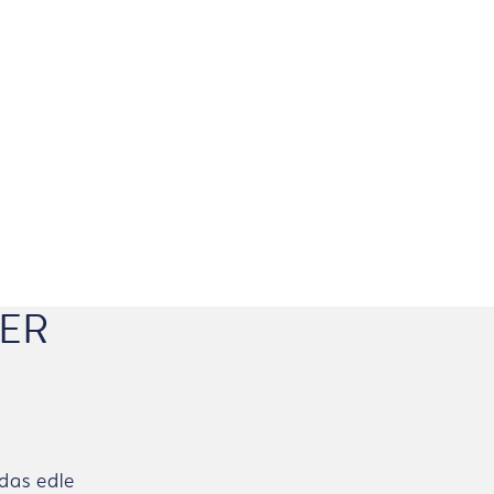
DER
das edle