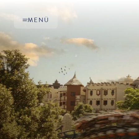
Zum Hauptinhalt springen
MENÜ
UNSERE GUTSCHEINWELTEN ENTDECKEN
GUTSCHEINE THEMENPARK
GUTSCHEINE FANTISSIMA
GUTSCHEINE GENUSSWELT AFRIKA
GUTSCHEINE GENUSSWELT ASIEN
GUTSCHEINE ERLEBNISHOTELS
GUTSCHEINE MANDALA SPA
PHANTASIALAND WERTGUTSCHEIN