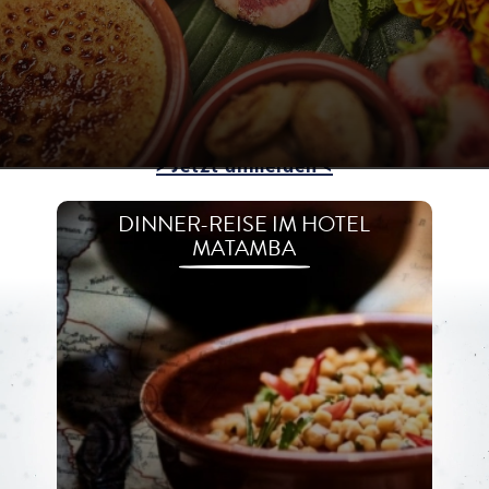
phantastisch!
Übrigens:
Lassen Sie sich
über unsere
Interessentenliste über weitere kulinarische
Highlights informieren.
> Jetzt anmelden <
DINNER-REISE IM HOTEL
MATAMBA