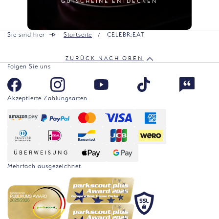
GUTSCHEINE ENTDECKEN
Sie sind hier
Startseite
CELEBR:EAT
ZURÜCK NACH OBEN
Folgen Sie uns
Akzeptierte Zahlungsarten
ÜBERWEISUNG
Mehrfach ausgezeichnet