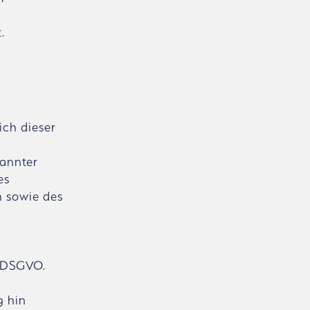
.
ich dieser
nannter
es
n sowie des
f) DSGVO.
g hin