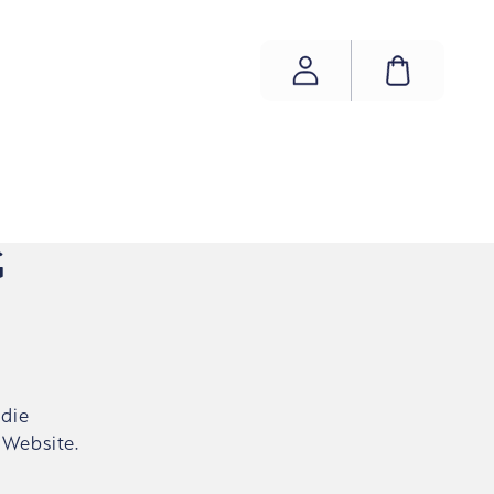
ACCOUNT
WAREN
G
 die
Website.