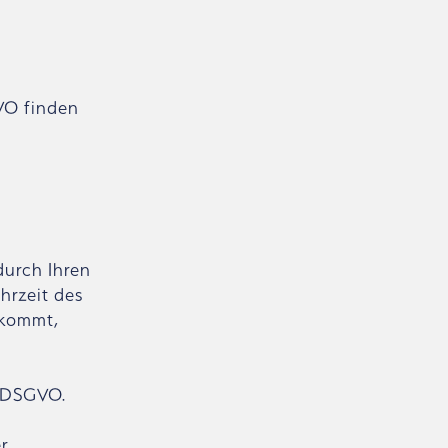
GVO finden
durch Ihren
hrzeit des
 kommt,
f) DSGVO.
er