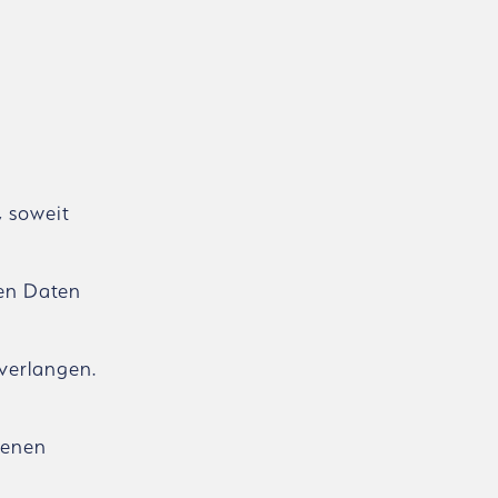
 soweit
ten Daten
 verlangen.
genen