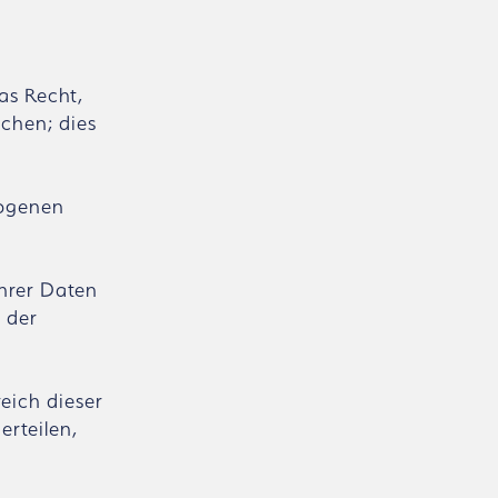
as Recht,
chen; dies
zogenen
Ihrer Daten
t der
reich dieser
erteilen,