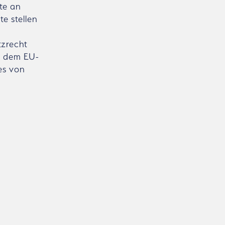
te an
te stellen
tzrecht
n dem EU-
es von