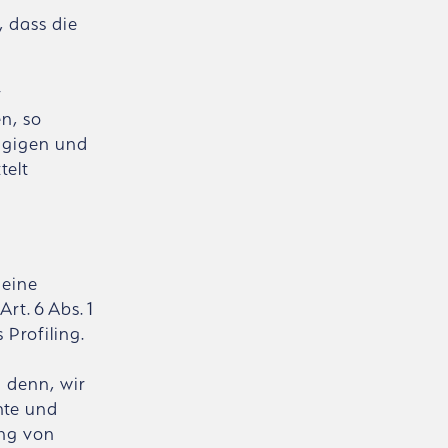
, dass die
r
en, so
ängigen und
telt
 eine
t. 6 Abs. 1
s Profiling.
 denn, wir
hte und
ung von