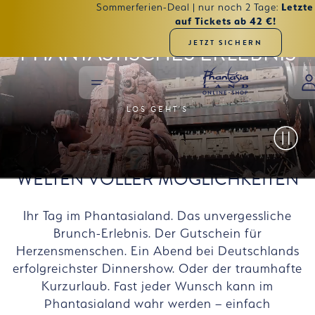
Zum Hauptinhalt springen
Letzte
Sommerferien-Deal | nur noch 2 Tage:
auf Tickets ab 42 €!
FINDEN SIE IHR
JETZT SICHERN
PHANTASTISCHES ERLEBNIS
MENÜ
LOS GEHT'S
Video pa
WELTEN VOLLER MÖGLICHKEITEN
Ihr Tag im Phantasialand. Das unvergessliche
Brunch-Erlebnis. Der Gutschein für
Herzensmenschen. Ein Abend bei Deutschlands
erfolgreichster Dinnershow. Oder der traumhafte
Kurzurlaub. Fast jeder Wunsch kann im
Phantasialand wahr werden – einfach