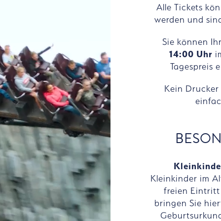
Alle Tickets k
werden und sind
Sie können Ih
14:00 Uhr
i
Tagespreis 
Kein Drucker 
einfa
BESON
Kleinkinder
Kleinkinder im Al
freien Eintrit
bringen Sie hie
Geburtsurkund