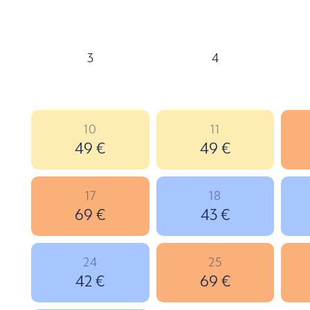
3
4
10
11
49 €
49 €
17
18
69 €
43 €
24
25
42 €
69 €