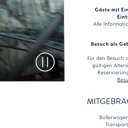
Gäste mit E
Eint
Alle Informati
Besuch als Geb
Für den Besuch 
Video pausieren
gültigen Alte
Reservierun
Besu
MITGEBRA
Bollerwage
Transpor