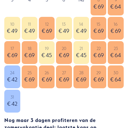
€ 69
€ 64
10
11
12
13
14
15
16
€ 49
€ 49
€ 69
€ 49
€ 49
€ 69
€ 69
17
18
19
20
21
22
23
€ 69
€ 69
€ 45
€ 69
€ 45
€ 69
€ 64
24
25
26
27
28
29
30
€ 42
€ 69
€ 69
€ 69
€ 69
€ 69
€ 64
31
€ 42
Nog maar 3 dagen profiteren van de
zomervakantie deal: laatste kans op