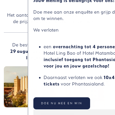
Jouw mening is belangrijk voor ons!
ticketprijzen.
Doe mee aan onze enquête en grijp d
Het aantal tickets per bezoekdag is beperkt en
om te winnen.
de prijzen kunnen op elk moment stijgen.
We verloten
De beste zomer in het beste pretpark:
T/m
een
overnachting tot 4 person
29
augustus
2026
zijn we elke dag
een uur
Hotel Ling Bao of Hotel Matamb
langer
open –
tot
19:00
uur!
inclusief toegang tot Phantasi
voor jou en jouw gezelschap!
Daarnaast verloten we ook
10x4
tickets
voor Phantasialand.
DOE NU MEE EN WIN