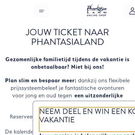
Overslaan naar hoofdinhoud
MENU
JOUW TICKET NAAR
PHANTASIALAND
Gezamenlijke familietijd tijdens de vakantie is
onbetaalbaar? Niet bij ons!
Plan slim en bespaar meer:
dankzij ons flexibele
prijssysteembeleef je fantastische avonturen
voor jong en oud tegen
een uitzonderlijke
prijs-kwaliteitverhouding.
NEEM DEEL EN WIN EEN K
Reserveer nu
snel je tickets
voor je favoriete
VAKANTIE
dag –
al vanaf € 38!
De kalender toont dagelijks de beste beschikbare