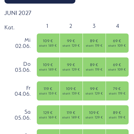
AKTUELL AUSGEWÄHLTER MONAT:
JUNI 2027
1
2
3
4
Kat.
Mittwoch, 2 Juni
Mi
109 €
99 €
89 €
69 €
02.06.
Kategorie 1: Verfügbar
Preis:
Kategorie 2: Verfügbar
Preis:
Kategorie 3: Verfügba
Preis:
Kategori
Preis:
statt
149 €
statt
129 €
statt
119 €
statt
109 €
Mi 02.06. auswählen
Donnerstag, 3 Juni
Do
109 €
99 €
89 €
69 €
03.06.
Kategorie 1: Verfügbar
Preis:
Kategorie 2: Verfügbar
Preis:
Kategorie 3: Verfügba
Preis:
Kategori
Preis:
statt
149 €
statt
129 €
statt
119 €
statt
109 €
Do 03.06. auswählen
Freitag, 4 Juni
Fr
119 €
109 €
99 €
79 €
04.06.
Kategorie 1: Verfügbar
Preis:
Kategorie 2: Verfügbar
Preis:
Kategorie 3: Verfügba
Preis:
Kategori
Preis:
statt
159 €
statt
139 €
statt
129 €
statt
119 €
Fr 04.06. auswählen
Samstag, 5 Juni
Sa
129 €
119 €
109 €
89 €
05.06.
Kategorie 1: Verfügbar
Preis:
Kategorie 2: Verfügbar
Preis:
Kategorie 3: Verfügba
Preis:
Kategori
Preis:
statt
169 €
statt
149 €
statt
129 €
statt
119 €
Sa 05.06. auswählen