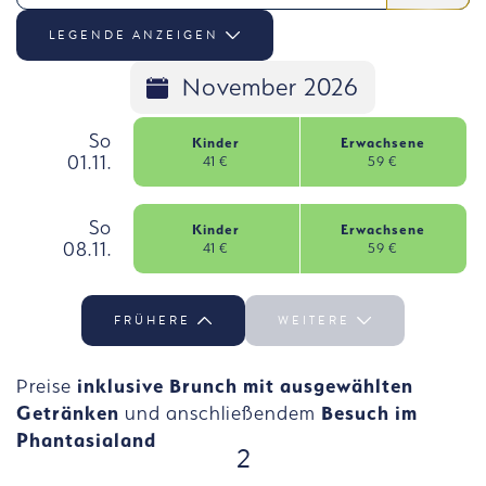
LEGENDE ANZEIGEN
November 2026
, Sonntag, 1 November
So
Kinder
Erwachsene
01.11.
41 €
59 €
So 01.11. auswählen
, Sonntag, 8 November
So
Kinder
Erwachsene
08.11.
41 €
59 €
So 08.11. auswählen
FRÜHERE
WEITERE
Preise
inklusive Brunch mit ausgewählten
Getränken
und anschließendem
Besuch im
Phantasialand
SCHRITT
2