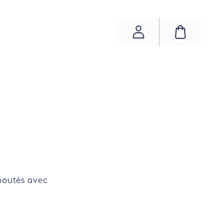
COMPTE
PANIER
choutés avec