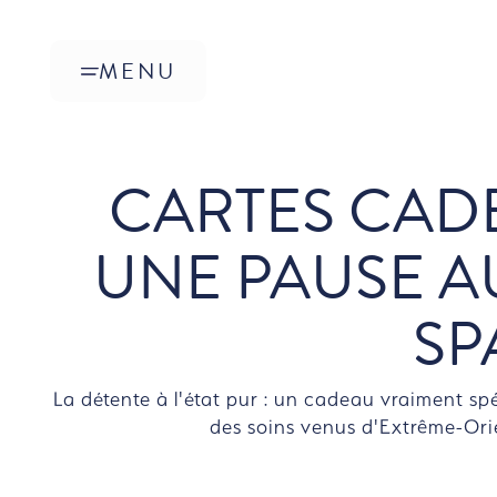
Sauter au contenu principal
MENU
DÉCOUVREZ NOS UNIVERS DES CARTES CADEAU
CARTES CADEAUX PARC À THÈME
CARTES CADEAUX FANTISSIMA
CARTES CADEAUX GOURMANDS AFRICAIN
CARTES CAD
CARTES CADEAUX GOURMANDS ASIATIQUES
CARTES CADEAUX HÔTELS À THÈME
CARTES CADEAUX MANDALA SPA
UNE PAUSE 
BON DE VALEUR PHANTASIALAND
SP
La détente à l'état pur : un cadeau vraiment s
des soins venus d'Extrême-Orien
ÉTAPE