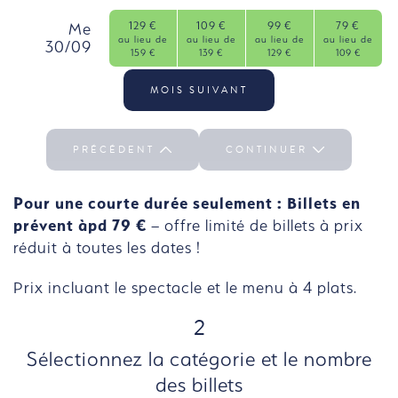
Choisir la journée Di 27/09
129 €
109 €
99 €
79 €
mercredi, 30 septembre
Me
au lieu de
au lieu de
au lieu de
au lieu de
30/09
Catégorie 1: Disponible
Prix:
Catégorie 2: Disponible
Prix:
Catégorie 3: Disponib
Prix:
Catégorie
Prix:
159 €
139 €
129 €
109 €
Choisir la journée Me 30/09
MOIS SUIVANT
PRÉCÉDENT
CONTINUER
Pour une courte durée seulement : Billets en
prévent àpd 79 €
– offre limité de billets à prix
réduit à toutes les dates !
Prix incluant le spectacle et le menu à 4 plats.
ÉTAPE
2
Sélectionnez la catégorie et le nombre
des billets