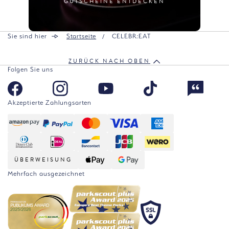
GUTSCHEINE ENTDECKEN
Sie sind hier
Startseite
CELEBR:EAT
ZURÜCK NACH OBEN
Folgen Sie uns
Akzeptierte Zahlungsarten
ÜBERWEISUNG
Mehrfach ausgezeichnet