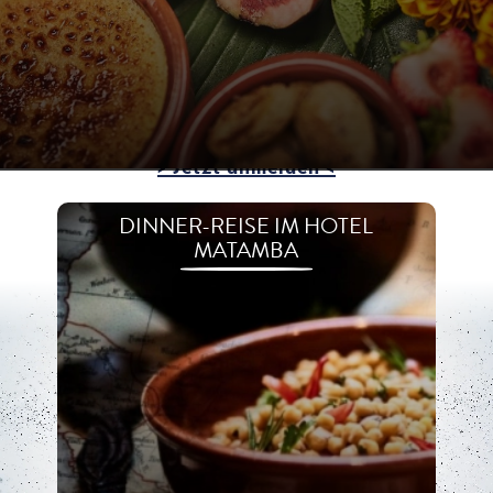
phantastisch!
Übrigens:
Lassen Sie sich
über unsere
Interessentenliste über weitere kulinarische
Highlights informieren.
> Jetzt anmelden <
DINNER-REISE IM HOTEL
MATAMBA