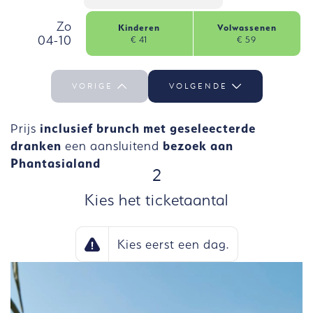
, zondag, 4 oktober
Zo
Kinderen
Volwassenen
04-10
€ 41
€ 59
Zo 04-10 selecteren
VORIGE
VOLGENDE
Prijs
inclusief brunch met geseleecterde
dranken
een aansluitend
bezoek aan
Phantasialand
STAP
2
Kies het ticketaantal
Kies eerst een dag.