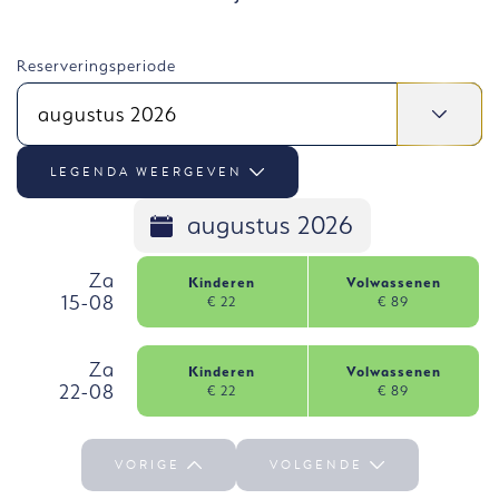
Reserveringsperiode
augustus 2026
LEGENDA WEERGEVEN
augustus 2026
, zaterdag, 15 augustus
Za
Kinderen
Volwassenen
15-08
€ 22
€ 89
Za 15-08 selecteren
, zaterdag, 22 augustus
Za
Kinderen
Volwassenen
22-08
€ 22
€ 89
Za 22-08 selecteren
VORIGE
VOLGENDE